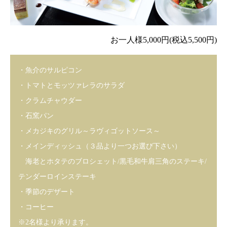
お一人様5,000円(税込5,500円)
・魚介のサルピコン
・トマトとモッツァレラのサラダ
・クラムチャウダー
・石窯パン
・メカジキのグリル～ラヴィゴットソース～
・メインディッシュ（３品より一つお選び下さい）
海老とホタテのブロシェット/黒毛和牛肩三角のステーキ/
テンダーロインステーキ
・季節のデザート
・コーヒー
※2名様より承ります。